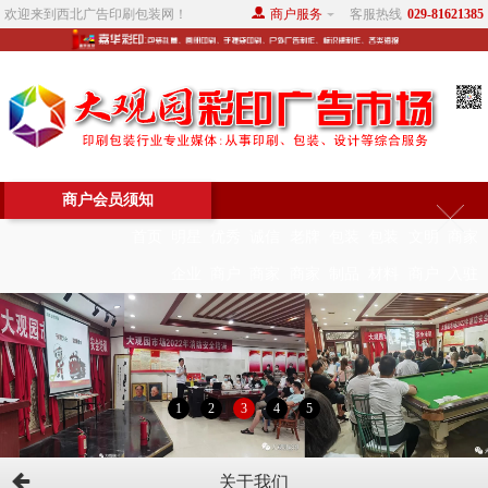
欢迎来到西北广告印刷包装网！
商户服务
客服热线
029-81621385
商户会员须知
首页
明星
优秀
诚信
老牌
包装
包装
文明
商家
企业
商户
商家
商家
制品
材料
商户
入驻
1
2
3
4
5
关于我们