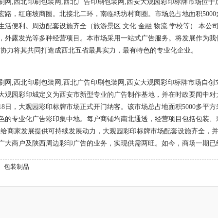
刷网,西北印刷包装网,西北广告印刷包装网,西安大观园彩印标牌市场位
宏路，红庙坡商圈。北接北二环，南临纸坊村商圈。市场总占地面积5000多
生活便利。周边配套设施齐全（旅游景区.文化.金融.物流.学校等）.本
，外露发光等多种经营项目。本市场采用一站式广告服务。将发展作为我
,协力将其共同打造成西北五省最具实力，最有特色的专业化企业。
刷网,西北印刷包装网,西北广告印刷包装网,西安大观园彩印标牌市场自
大观园彩印城定义为西安市新型专业的广告制作基地，并在时政要闻中对
7月18日，大观园彩印标牌市场正式开门纳客。该市场总占地面积5000多平
色的专业化广告彩印集中地。每户商铺均南北通透，经营项目包括包装、
为给商家发展提供可持续发展动力，大观园彩印标牌市场配套设施齐全，并拥
广大商户及陕西周边彩印广告的业务，实现供需两旺。如今，商场一期已
包装制品