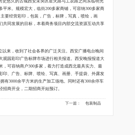
于历史悠久的古城西安未央区星火路与工农路之间东临明光
平米。规模宏大，临街200多家商铺，可容纳300多家商
公司主要经营彩印，包装，广告，标牌，写真，喷绘，画
们共同发展的目标，本着商务项目内部交流资源互动共享
创立以来，收到了社会各界的广泛关注。西安广播电台晚间
大观园彩印广告标牌市场进行相关报道。西安晚报报道大
方米，可容纳商户300多家，着力打造成西北最具实力、最
彩印、广告、标牌、喷绘、写真、画册、手提袋、外露发
有3000余平方米的生产加工场地。同时还有300余停车
经招商开业，二期招商开始预订。
下一篇：
包装制品